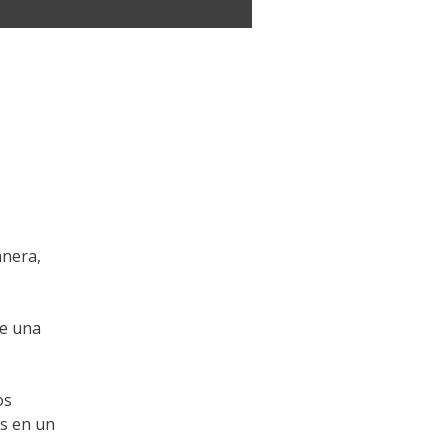
anera,
ee una
os
os en un