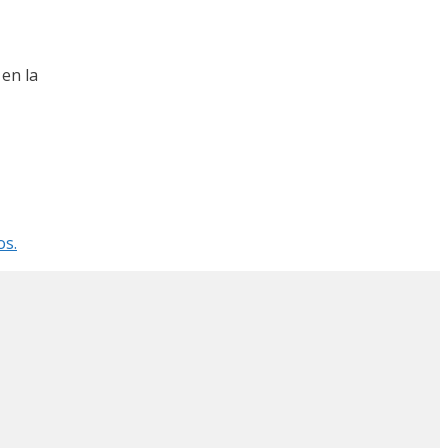
 en la
os.