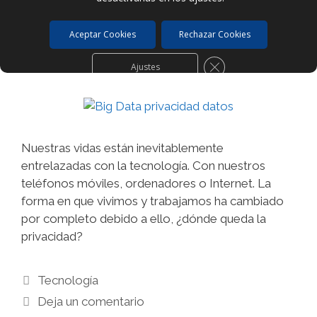
El Big Data ¿dónde queda nuestra
privacidad?
Aceptar Cookies
Rechazar Cookies
29 enero, 2023
por
Jordi Martinez
Cerrar el banner de c
Ajustes
Nuestras vidas están inevitablemente
entrelazadas con la tecnología. Con nuestros
teléfonos móviles, ordenadores o Internet. La
forma en que vivimos y trabajamos ha cambiado
por completo debido a ello, ¿dónde queda la
privacidad?
Categorías
Tecnología
Deja un comentario