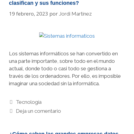
clasifican y sus funciones?
19 febrero, 2023
por
Jordi Martinez
Los sistemas informáticos se han convertido en
una parte importante, sobre todo en el mundo
actual, donde todo o casi todo se gestiona a
través de los ordenadores. Por ello, es imposible
imaginar una sociedad sin la informática.
Categorías
Tecnología
Deja un comentario
¿Cómo saben las grandes empresas datos