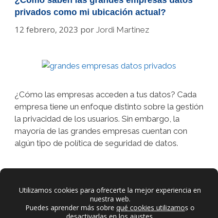
privados como mi ubicación actual?
12 febrero, 2023
por
Jordi Martinez
¿Cómo las empresas acceden a tus datos? Cada
empresa tiene un enfoque distinto sobre la gestión
la privacidad de los usuarios. Sin embargo, la
mayoría de las grandes empresas cuentan con
algún tipo de política de seguridad de datos.
Categorías
Tecnología
Deja un comentario
Utilizamos cookies para ofrecerte la mejor experiencia en
nuestra web.
Puedes aprender más sobre
qué cookies utilizamo
s o
desactivarlas en los ajustes.