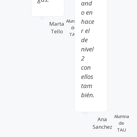
and
o en
hace
Alumna
Marta
de
r el
Tello
TAU
de
nivel
2
con
ellos
tam
bién.
Alumna
Ana
de
Sanchez
TAU