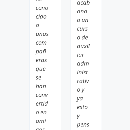
acab
cono
and
cido
o un
a
curs
unas
o de
com
auxil
pañ
iar
eras
adm
que
inist
se
rativ
han
o y
conv
ya
ertid
esto
o en
y
ami
pens
gas.