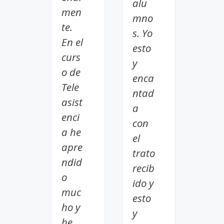
alu
men
mno
te.
s. Yo
En el
esto
curs
y
o de
enca
Tele
ntad
asist
a
enci
con
a he
el
apre
trato
ndid
recib
o
ido y
muc
esto
ho y
y
he