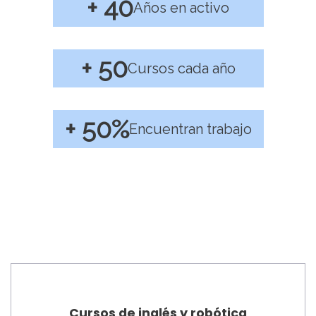
+ 40
Años en activo
+ 50
Cursos cada año
+ 50%
Encuentran trabajo
Cursos de inglés y robótica