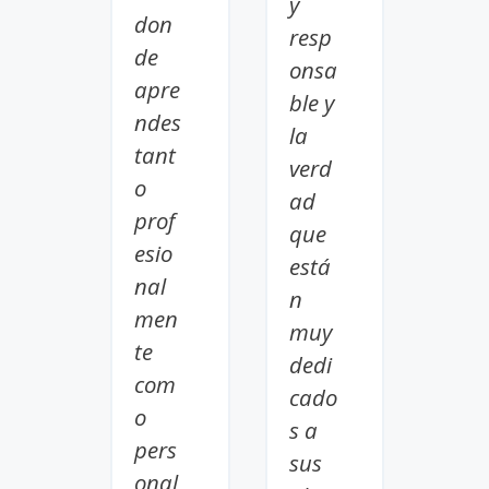
y
don
resp
de
onsa
apre
ble y
ndes
la
tant
verd
o
ad
prof
que
esio
está
nal
n
men
muy
te
dedi
com
cado
o
s a
pers
sus
onal