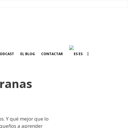
ODCAST
EL BLOG
CONTACTAR
ES
pranas
os. Y qué mejor que lo
equeños a aprender