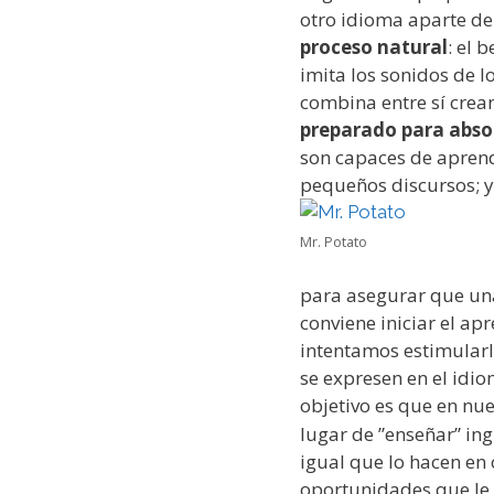
otro idioma aparte de
proceso natural
: el 
imita los sonidos de l
combina entre sí crea
preparado para abso
son capaces de aprende
pequeños discursos; y
Mr. Potato
para asegurar que una
conviene iniciar el a
intentamos estimularl
se expresen en el idio
objetivo es que en nu
lugar de ”enseñar” ingl
igual que lo hacen en
oportunidades que le a