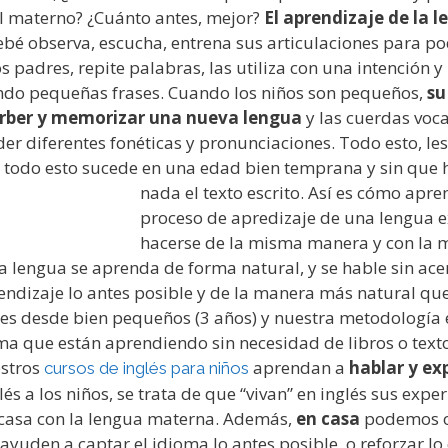
l materno? ¿Cuánto antes, mejor?
El aprendizaje de la 
bebé observa, escucha, entrena sus articulaciones para po
os padres, repite palabras, las utiliza con una intención y
ndo pequeñas frases. Cuando los niños son pequeños,
su
rber y memorizar una nueva lengua
y las cuerdas voca
r diferentes fonéticas y pronunciaciones. Todo esto, les 
 todo esto sucede en una edad bien temprana y sin que 
nada el texto escrito. Así es cómo apr
proceso de apredizaje de una lengua e
hacerse de la misma manera y con la m
 lengua se aprenda de forma natural, y se hable sin acen
prendizaje lo antes posible y de la manera más natural q
es desde bien pequeños (3 años) y nuestra metodología 
ma que están aprendiendo sin necesidad de libros o texto
estros
aprendan a
hablar y ex
cursos de inglés para niños
és a los niños, se trata de que “vivan” en inglés sus expe
 casa con la lengua materna. Además,
en casa
podemos of
yuden a captar el idioma lo antes posible, o reforzar lo