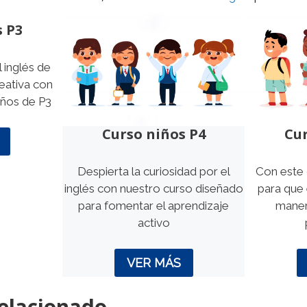
s P3
 inglés de
eativa con
iños de P3
Curso niños P4
Cur
Despierta la curiosidad por el
Con este 
inglés con nuestro curso diseñado
para que 
para fomentar el aprendizaje
maner
activo
VER MÁS
elacionado