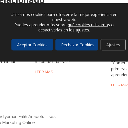
Utilizamos cookies para ofrecerte la mejor experiencia en
nuestra web.
Puedes aprender más sobre
qué cookies utilizamo
s o
desactivarlas en los ajustes.
O EN
EL VERBO "DECIR" EN
COMER 
IÓN Y
INGLÉS: CUÁNDO USAR
CÓMO 
Aceptar Cookies
Rechazar Cookies
Ajustes
"SAY" O "TELL"
EAT Y 
ÚTILES
do
¿Alguna vez te has detenido a
terminado
mitad de una frase...
"Comer" 
primeras
LEER MÁS
aprendem
LEER MÁ
! Adiyaman Fatih Anadolu Lisesi
e Marketing Online