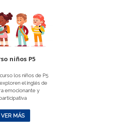
so niños P5
curso los niños de P5
exploren el inglés de
a emocionante y
participativa
VER MÁS