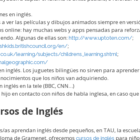
nes en inglés.
a ver las películas y dibujos animados siempre en versió
os online: hay muchas webs y apps pensadas para reforz
endo. Algunas de ellas son:
;
http://www.uptoten.com/
;
ishkids.britishcouncil.org/en/
;
co.uk/learning/subjects/childrens_learning.shtml
ionalgeographic.com/
en inglés. Los juguetes bilingües no sirven para aprender
onocimientos que los niños van adquiriendo.
n inglés en la tele (BBC, CNN…)
 hijo en contacto con niños de habla inglesa, en caso que
rsos de Inglés
os/as aprendan inglés desde pequeños, en TAU, la escuela
Coloma de Gramenet, ofrecemos
para niño
cursos de inglés