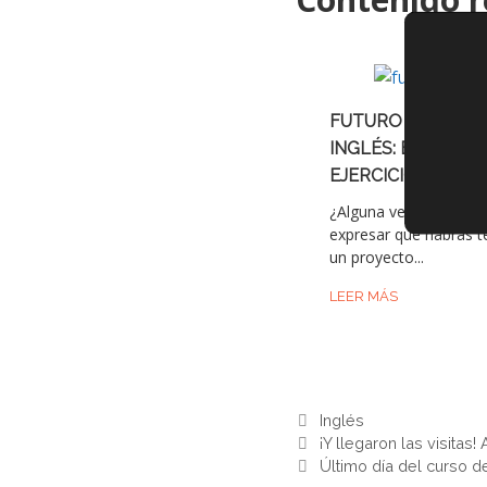
FUTURO PERFECT
INGLÉS: EXPLICAC
EJERCICIOS
¿Alguna vez has queri
expresar que habrás 
un proyecto...
LEER MÁS
Categorías
Inglés
¡Y llegaron las visitas
Último día del curso d