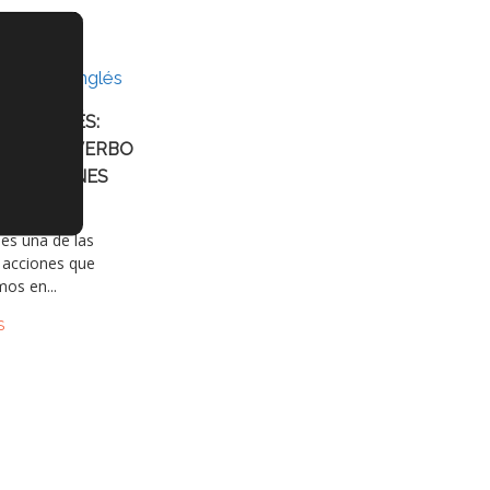
EN INGLÉS:
USAR EL VERBO
Cerrar el banner de cookies RGPD
EXPRESIONES
es una de las
 acciones que
os en...
S