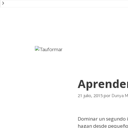
Saltar
al
contenido
Aprender
21 julio, 2015
por
Dunya M
Dominar un segundo id
hagan desde pequeños