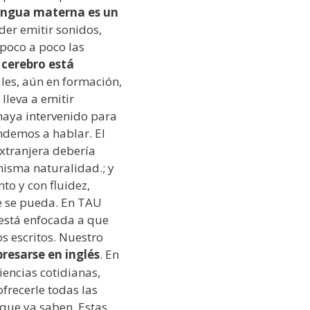
lengua materna es un
der emitir sonidos,
 poco a poco las
 cerebro está
les, aún en formación,
lleva a emitir
haya intervenido para
endemos a hablar.
El
xtranjera debería
isma naturalidad.; y
to y con fluidez,
ue se pueda. En TAU
está enfocada a que
s escritos. Nuestro
presarse en inglés
. En
riencias cotidianas,
recerle todas las
 que ya saben. Estas