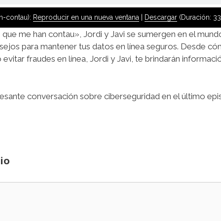
n-contau):
Reproducir en una nueva ventana
|
Descargar
(Duración: 33
 que me han contau», Jordi y Javi se sumergen en el mundo
sejos para mantener tus datos en línea seguros. Desde có
itar fraudes en línea, Jordi y Javi, te brindarán informació
eresante conversación sobre ciberseguridad en el último e
io