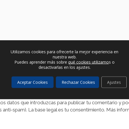
Utilizamos cookies para ofrecerte la mejor experiencia en
nuestra web.
Puedes aprender más sobre
qué cookies utilizamo
s o
desactivarlas en los ajustes.
Aceptar Cookies
Rechazar Cookies
Ajustes
os datos que introduzcas para publicar tu comentario y pod
 anti-spam). La base legal es tu consentimiento. Más infor