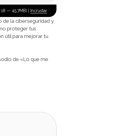
:18 — 45.7MB) |
Incrustar
 de la ciberseguridad y
mo proteger tus
n útil para mejorar tu
pisodio de «Lo que me