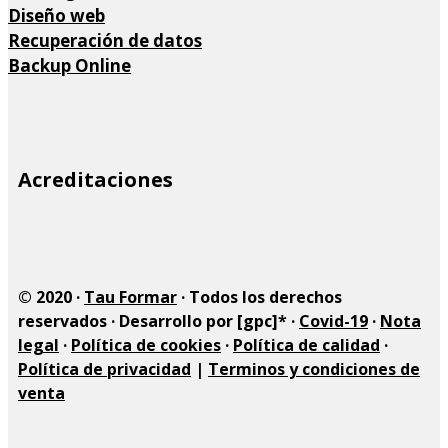
Diseño web
Recuperación de datos
Backup Online
Site
Acreditaciones
Footer
© 2020 ·
Tau Formar
· Todos los derechos
reservados · Desarrollo por [gpc]* ·
Covid-19
·
Nota
legal
·
Política de cookies
·
Política de calidad
·
Política de privacidad
|
Terminos y condiciones de
venta