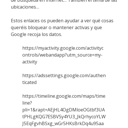
ubicaciones…
Estos enlaces os pueden ayudar a ver qué cosas
queréis bloquear o mantener activas y que
Google recoja los datos.
https://myactivity.google.com/activityc
ontrols/webandapp?utm_source=my-
activity
https://adssettings.google.com/authen
ticated
https://timeline.google.com/maps/time
line?
pli=1&rapt=AEjHL4OgDMloeOGtbf3UA
tPHLgKQG7ESBVSy4YU3_JkQrhycoYLW
J5EqFgvhBSxg_wGr5HKsBrkDq4u95aa