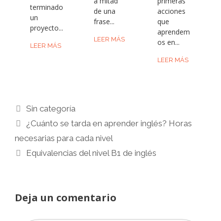
a mitad
primeras
terminado
de una
acciones
un
frase...
que
proyecto...
aprendem
LEER MÁS
os en...
LEER MÁS
LEER MÁS
Categorías
Sin categoría
¿Cuánto se tarda en aprender inglés? Horas
necesarias para cada nivel
Equivalencias del nivel B1 de inglés
Deja un comentario