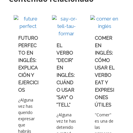
FUTURO
COMER
PERFEC
EL
EN
TO EN
VERBO
INGLÉS:
INGLÉS:
"DECIR"
CÓMO
EXPLICA
EN
USAR EL
CIÓN Y
INGLÉS:
VERBO
EJERCICI
CUÁND
EAT Y
OS
O USAR
EXPRESI
"SAY" O
ONES
¿Alguna
"TELL"
ÚTILES
vez has
querido
¿Alguna
"Comer"
expresar
vez te has
es una de
que
detenido
las
habrás