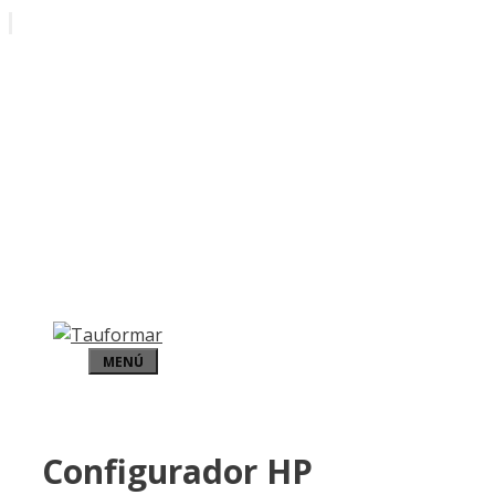
Saltar
al
contenido
MENÚ
Configurador HP