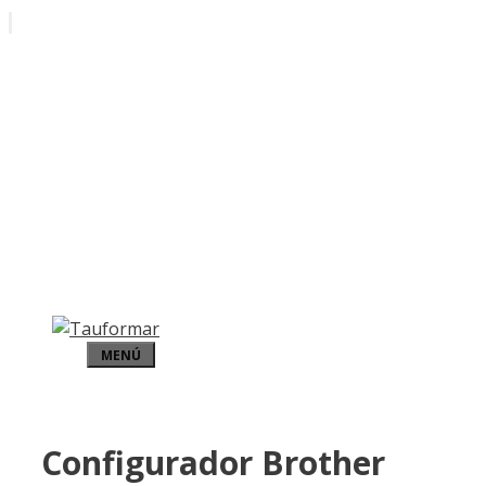
Saltar
al
contenido
MENÚ
Configurador Brother