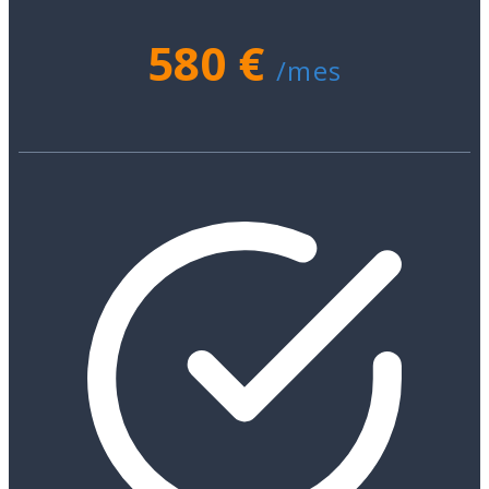
580 €
/mes