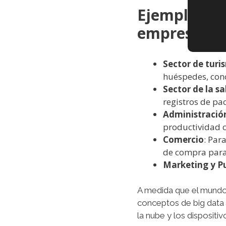
Ejemplos de
empresas
Sector de turi
huéspedes, cono
Sector de la sa
registros de pa
Administració
productividad 
Comercio
: Par
de compra para
Marketing y P
A medida que el mundo
conceptos de big data e
la nube y los disposi