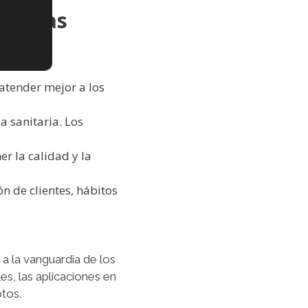
r a las
Cerrar el banner de cookies RGPD
 atender mejor a los
a sanitaria. Los
r la calidad y la
n de clientes, hábitos
 la vanguardia de los
es, las aplicaciones en
ptos.