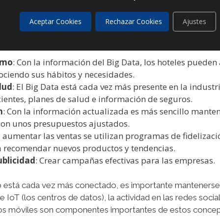
 cómo el Big Data puede ayuda
Aceptar Cookies
Rechazar Cookies
Ajustes
smo
: Con la información del Big Data, los hoteles pueden
ciendo sus hábitos y necesidades.
lud
: El Big Data está cada vez más presente en la industri
cientes, planes de salud e información de seguros.
n
: Con la información actualizada es más sencillo mantene
con unos presupuestos ajustados.
a aumentar las ventas se utilizan programas de fidelizació
 recomendar nuevos productos y tendencias.
ublicidad
: Crear campañas efectivas para las empresas.
 está cada vez más conectado, es importante mantenerse a
 IoT (los centros de datos), la actividad en las redes social
tivos móviles son componentes importantes de estos conce