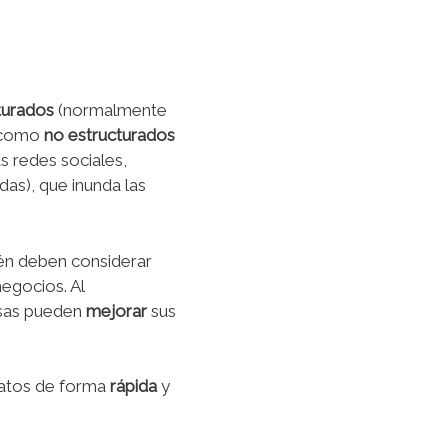
turados
(normalmente
como
no estructurados
s redes sociales,
as), que inunda las
ién deben considerar
egocios. Al
esas pueden
mejorar
sus
datos de forma
rápida
y