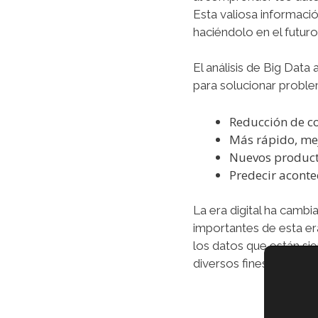
Esta valiosa informaci
haciéndolo en el futuro
El análisis de Big Data
para solucionar proble
Reducción de c
Más rápido, me
Nuevos producto
Predecir aconte
La era digital ha camb
importantes de esta era
los datos que están si
diversos fines, como e