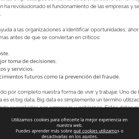
ón ha revolucionado el funcionamiento de las empresas y 
.
 ayuda a las organizaciones a identificar oportunidades, aho
mas antes de que se conviertan en críticos:
oste.
jor toma de decisiones.
s y servicios.
cimientos futuros como la prevención del fraude.
iado por completo nuestra forma de vivir y trabajar. Uno d
 es el big data. Big data es simplemente un término utiliza
endo recopilados por empresas y gobiernos. Estos datos pu
l
marketing
y la
publicidad.
Utilizamos cookies para ofrecerte la mejor experiencia en
nuestra web.
Puedes aprender más sobre
qué cookies utilizamo
s o
desactivarlas en los ajustes.