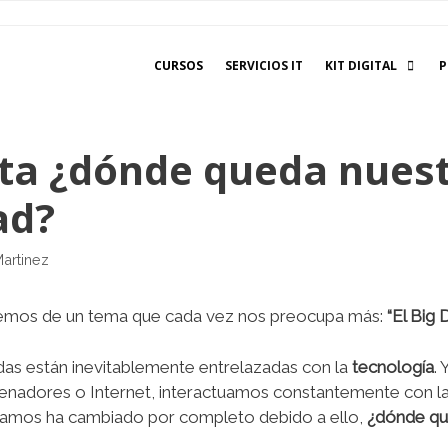
CURSOS
SERVICIOS IT
KIT DIGITAL
P
ata ¿dónde queda nues
ad?
Martinez
aremos de un tema que cada vez nos preocupa más:
“El Big 
idas están inevitablemente entrelazadas con la
tecnología
.
enadores o Internet, interactuamos constantemente con la
ajamos ha cambiado por completo debido a ello,
¿dónde qu