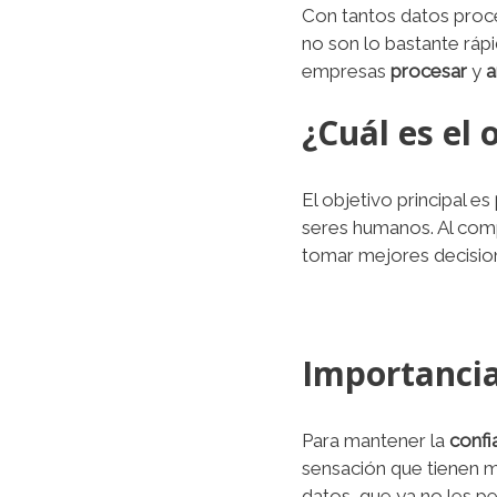
Con tantos datos proced
no son lo bastante rápi
empresas
procesar
y
a
¿Cuál es el 
El objetivo principal es
seres humanos. Al comp
tomar mejores decision
Importancia
Para mantener la
confi
sensación que tienen m
datos, que ya no les p