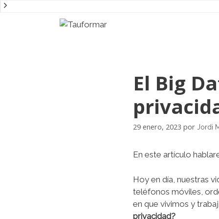
Saltar
al
contenido
El Big D
privacid
29 enero, 2023
por
Jordi 
En este artículo habl
Hoy en día, nuestras v
teléfonos móviles, ord
en que vivimos y trab
privacidad?