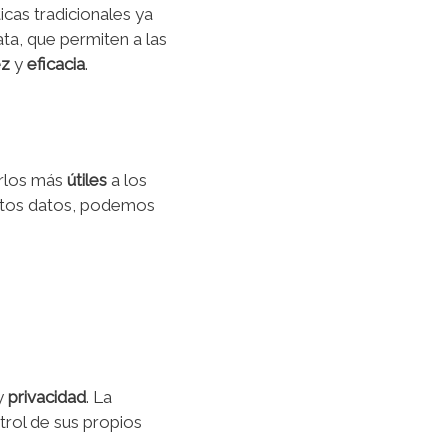
icas tradicionales ya
ta, que permiten a las
ez
y
eficacia
.
erlos más
útiles
a los
estos datos, podemos
y
privacidad
. La
rol de sus propios